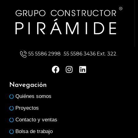
55 5586 2998
55 5586 3436 Ext. 322
F
I
L
a
n
i
c
s
n
Navegación
e
t
k
Quiénes somos
b
a
e
o
g
d
Proyectos
o
r
i
Contacto y ventas
k
a
n
m
Bolsa de trabajo