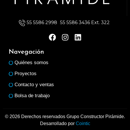
55 5586 2998
55 5586 3436 Ext. 322
F
I
L
a
n
i
c
s
n
Navegación
e
t
k
Quiénes somos
b
a
e
o
g
d
Proyectos
o
r
i
Contacto y ventas
k
a
n
m
Bolsa de trabajo
© 2026 Derechos reservados Grupo Constructor Pirámide.
Desarrollado por
Cointic