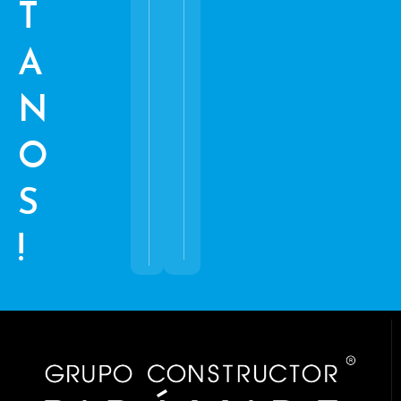
T
A
N
O
S
!