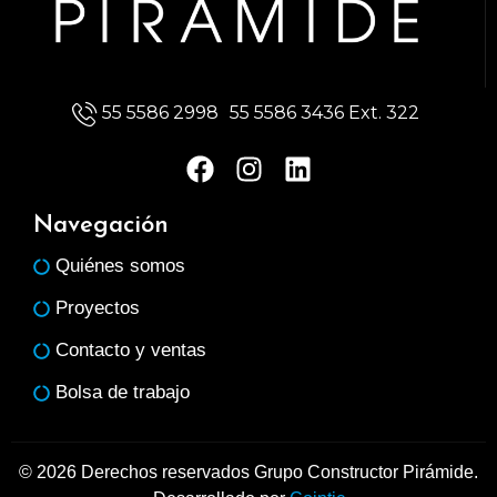
55 5586 2998
55 5586 3436 Ext. 322
F
I
L
a
n
i
c
s
n
Navegación
e
t
k
Quiénes somos
b
a
e
o
g
d
Proyectos
o
r
i
Contacto y ventas
k
a
n
m
Bolsa de trabajo
© 2026 Derechos reservados Grupo Constructor Pirámide.