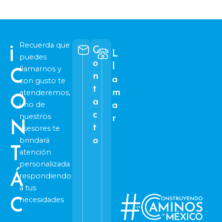
Recuerda que
¡
C
L
puedes
o
l
llamarnos y
C
n
a
con gusto te
t
m
atenderemos,
O
a
uno de
a
c
nuestros
r
N
t
asesores te
brindará
o
T
atención
personalizada
Á
respondiendo
a tus
necesidades
C